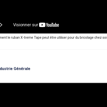
ent le ruban X-treme Tape peut être utiliser pour du bricolage chez soi
ndustrie Générale