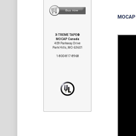
MOCAP 
X-TREME TAPE®
MOCAP Canada
409 Parkway Drive
Park Hills, MO 63601
1-800-817-8968