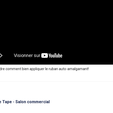
re comment bien appliquer le ruban auto-amalgamant!
 Tape - Salon commercial